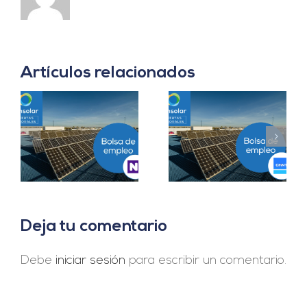
Artículos relacionados
Prácticas
a
Project Manager en
Departamento
en
Madrid
Ingeniería B2B en
Sevilla
Deja tu comentario
Debe
iniciar sesión
para escribir un comentario.