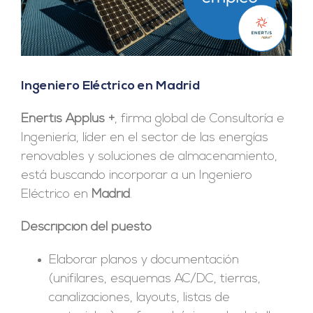
Ingeniero Eléctrico en Madrid
Enertis Applus +
, firma global de Consultoría e
Ingeniería, líder en el sector de las energías
renovables y soluciones de almacenamiento,
está buscando incorporar a un Ingeniero
Eléctrico en
Madrid
.
Descripción del puesto
Elaborar planos y documentación
(unifilares, esquemas AC/DC, tierras,
canalizaciones, layouts, listas de