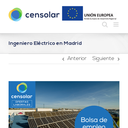
Saltar
al
contenido
Ingeniero Eléctrico en Madrid
Anterior
Siguiente
Ver
imagen
más
grande