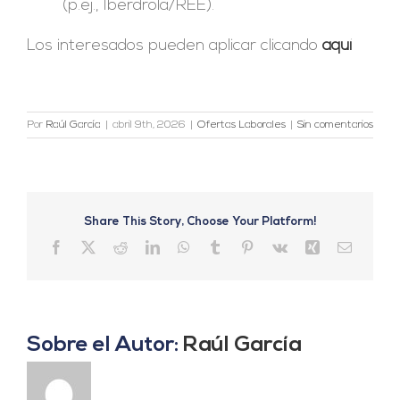
(p.ej., Iberdrola/REE).
Los interesados pueden aplicar clicando
aquí
Por
Raúl García
|
abril 9th, 2026
|
Ofertas Laborales
|
Sin comentarios
Share This Story, Choose Your Platform!
Facebook
X
Reddit
LinkedIn
WhatsApp
Tumblr
Pinterest
Vk
Xing
Correo
electrón
Sobre el Autor:
Raúl García