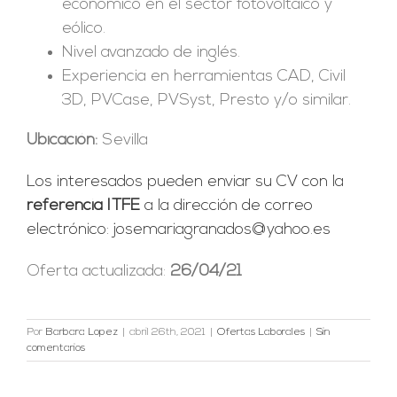
económico en el sector fotovoltaico y
eólico.
Nivel avanzado de inglés.
Experiencia en herramientas CAD, Civil
3D, PVCase, PVSyst, Presto y/o similar.
Ubicación:
Sevilla
Los interesados pueden enviar su CV con la
referencia ITFE
a la dirección de correo
electrónico:
josemariagranados@yahoo.es
Oferta actualizada:
26/04/21
Por
Barbara Lopez
|
abril 26th, 2021
|
Ofertas Laborales
|
Sin
comentarios