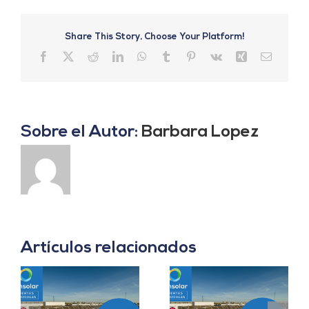
Share This Story, Choose Your Platform!
Facebook
X
Reddit
LinkedIn
WhatsApp
Tumblr
Pinterest
Vk
Xing
Correo
electrón
Sobre el Autor:
Barbara Lopez
Artículos relacionados
Prácticas