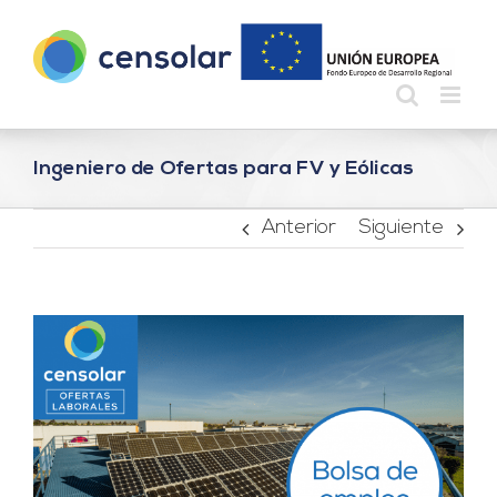
Saltar
al
contenido
Ingeniero de Ofertas para FV y Eólicas
Anterior
Siguiente
Ver
imagen
más
grande