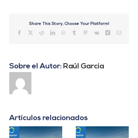
Share This Story, Choose Your Platform!
Facebook
X
Reddit
LinkedIn
WhatsApp
Tumblr
Pinterest
Vk
Xing
Correo
electrón
Sobre el Autor:
Raúl García
Artículos relacionados