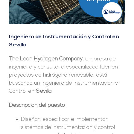
Ingeniero de Instrumentación y Control en
Sevilla
The Lean Hydrogen Company
, empresa de
ingeniería y consultoría especializada líder en
proyectos de hidrógeno renovable, está
buscando un Ingeniero de Instrumentación y
Control en
Sevilla
.
Descripción del puesto
Diseñar, especificar e implementar
sistemas de instrumentación y control