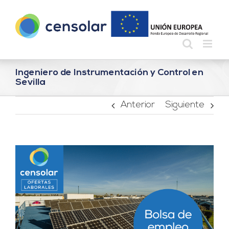
Saltar
al
contenido
Ingeniero de Instrumentación y Control en
Sevilla
Anterior
Siguiente
Ver
imagen
más
grande