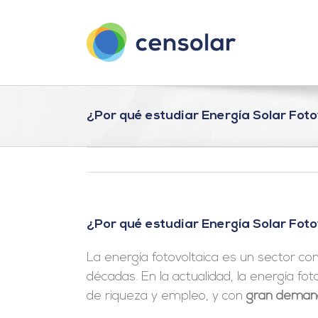
Saltar
al
contenido
¿Por qué estudiar Energía Solar Foto
¿Por qué estudiar Energía Solar Foto
La energía fotovoltaica es un sector co
décadas. En la actualidad, la energía f
de riqueza y empleo, y con
gran demand