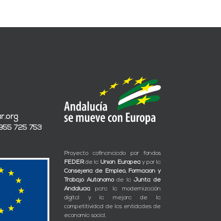
r.org
 955 725 753
Proyecto cofinanciado por fondos
FEDER
de la
Unión Europea
y por la
Consejería de Empleo, Formación y
Trabajo Autónomo
de la
Junta de
Andalucía
para la modernización
digital y la mejora de la
competitividad de las entidades de
economía social.