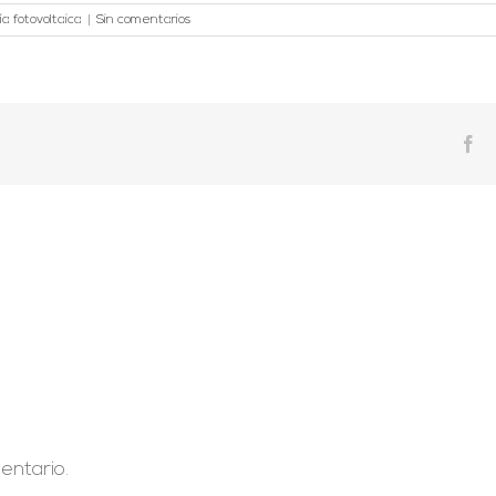
a fotovoltaica
|
Sin comentarios
Fa
entario.