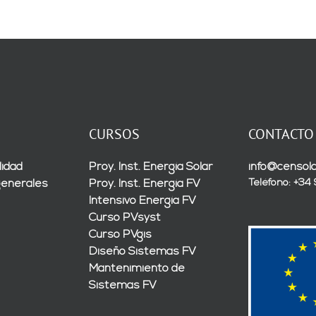
CURSOS
CONTACTO
lidad
Proy. Inst. Energía Solar
info@censola
Teléfono: +34
generales
Proy. Inst. Energía FV
Intensivo Energía FV
Curso PVsyst
Curso PVgis
Diseño Sistemas FV
Mantenimiento de
Sistemas FV