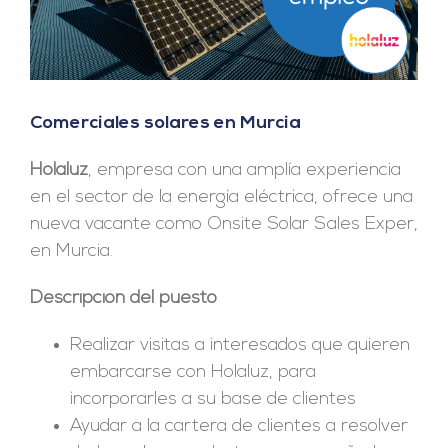
Comerciales solares en Murcia
Holaluz
, empresa con una amplía experiencia
en el sector de la energía eléctrica, ofrece una
nueva vacante como Onsite Solar Sales Exper,
en Murcia.
Descripción del puesto
Realizar visitas a interesados que quieren
embarcarse con Holaluz, para
incorporarles a su base de clientes
Ayudar a la cartera de clientes a resolver