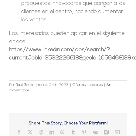
propuestas innovadoras que pongan a los
clientes en el centro, haciendo aumentar
las ventas
Los interesados pueden aplicar en el siguiente
enlace:
https://www.linkedin.com/jobs/search/?
currentJobId=3532226618&geoId=105646813&key
Por
Raúl García
|
marzo 24th, 2023
|
Ofertas Laborales
|
Sin
comentarios
Share This Story, Choose Your Platform!
Facebook
X
Reddit
LinkedIn
WhatsApp
Tumblr
Pinterest
Vk
Xing
Correo