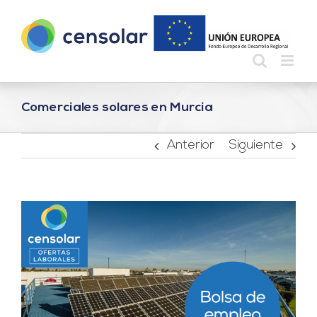
Saltar
al
contenido
Comerciales solares en Murcia
Anterior
Siguiente
Ver
imagen
más
grande