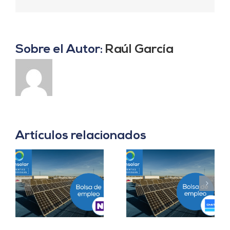
electrón
Sobre el Autor:
Raúl García
Artículos relacionados
Prácticas
a
Project Manager en
Departamento
en
Madrid
Ingeniería B2B en
Sevilla