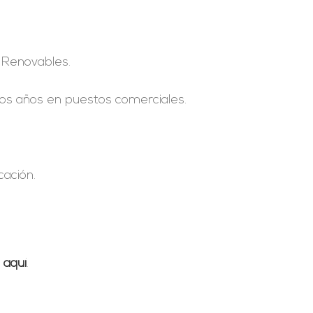
 Renovables.
os años en puestos comerciales.
cación.
o
aquí
.