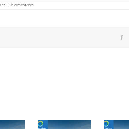
ales
|
Sin comentarios
Fa