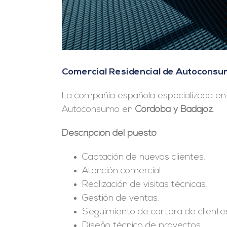
Comercial Residencial de Autoconsu
La compañía española especializada en 
Autoconsumo en
Córdoba y Badajoz
.
Descripción del puesto
Captación de nuevos clientes.
Atención comercial.
Realización de visitas técnicas.
Gestión de ventas.
Seguimiento de cartera de cliente
Diseño técnico de proyectos.