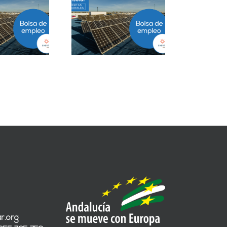
Project Manager
Closer B2B Energía
ESS en Ciudad de
Grandes Cuentas en
México
Málaga
r.org