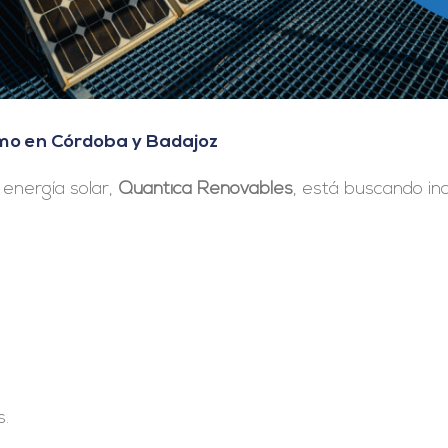
mo en Córdoba y Badajoz
energía solar,
Quantica Renovables
, está buscando in
s.