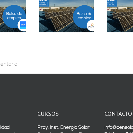
Prácticas
epartamento
Solar Testing
B
geniería B2B en
Technician en Madrid
Sevilla
entario.
CURSOS
CONTACTO
lidad
Proy. Inst. Energía Solar
info@censola