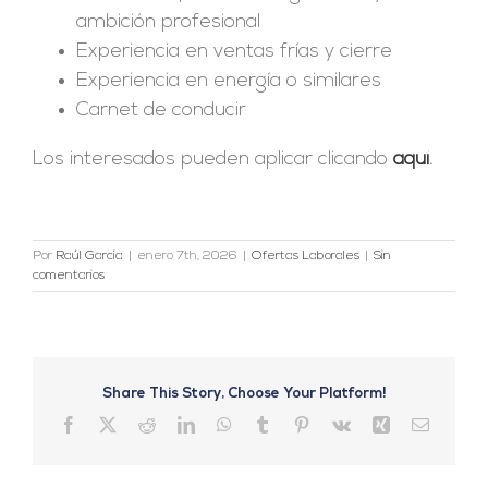
ambición profesional
Experiencia en ventas frías y cierre
Experiencia en energía o similares
Carnet de conducir
Los interesados pueden aplicar clicando
aquí
.
Por
Raúl García
|
enero 7th, 2026
|
Ofertas Laborales
|
Sin
comentarios
Share This Story, Choose Your Platform!
Facebook
X
Reddit
LinkedIn
WhatsApp
Tumblr
Pinterest
Vk
Xing
Correo
electrón