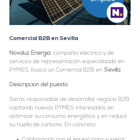
Comercial B2B en Sevilla
Novaluz Energía
, compañía eléctrica y de
servicios de representación especializada en
PYMES, busca un Comercial B2B en
Sevilla
.
Descripción del puesto
Serás responsable de desarrollar negocio B2B
captando nuevas PYMES interesadas en
optimizar su consumo energético y en reducir
su huella de carbono. En concreto:
Colaboración con el equipo para superar