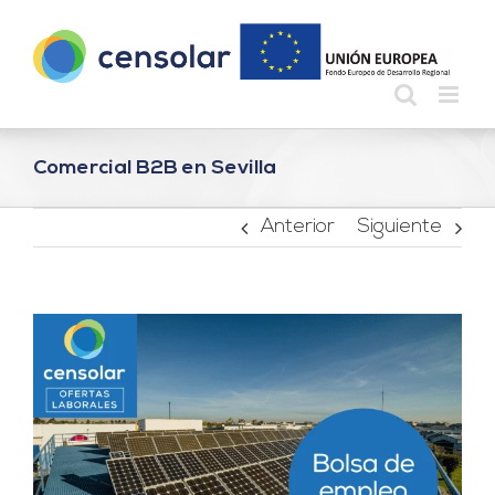
Saltar
al
contenido
Comercial B2B en Sevilla
Anterior
Siguiente
Ver
imagen
más
grande