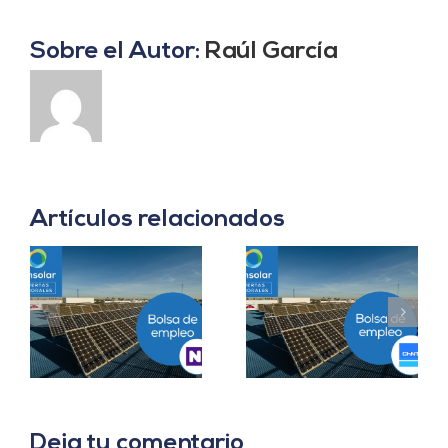
Sobre el Autor:
Raúl García
Artículos relacionados
Prácticas
a
Project Manager en
Departamento
en
Madrid
Ingeniería B2B en
Sevilla
Deja tu comentario