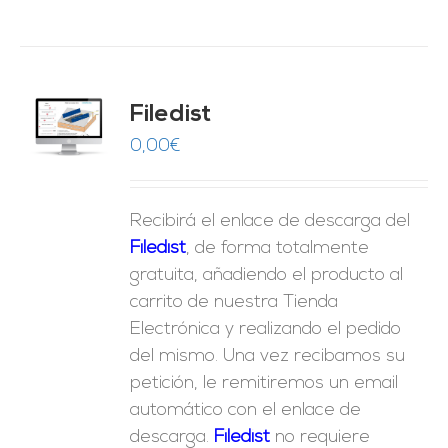
Filedist
O
0,00
€
ES
Recibirá el enlace de descarga del
Filedist
, de forma totalmente
gratuita, añadiendo el producto al
carrito de nuestra Tienda
Electrónica y realizando el pedido
del mismo. Una vez recibamos su
petición, le remitiremos un email
automático con el enlace de
descarga.
Fil
edist
no requiere