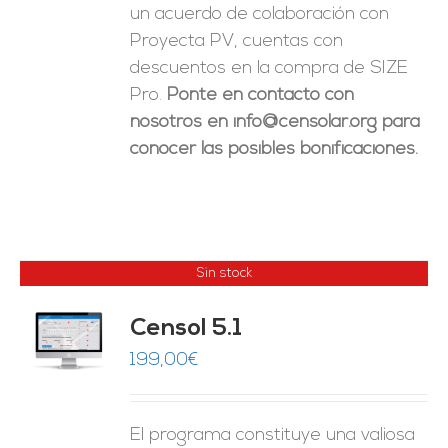
un acuerdo de colaboración con
Proyecta PV, cuentas con
descuentos en la compra de SIZE
Pro.
Ponte en contacto con
nosotros en info@censolar.org para
conocer las posibles bonificaciones.
Sin stock
Censol 5.1
ES
199,00
€
El programa constituye una valiosa