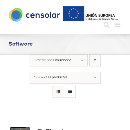
Saltar
al
contenido
Software
Ordena por
Popularidad
Mostrar
36 productos
do