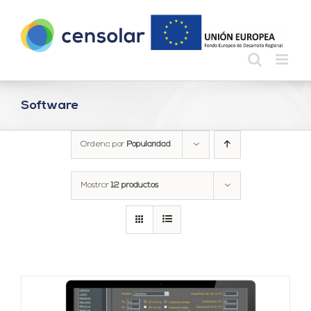
Saltar
al
contenido
Software
Ordena por
Popularidad
Mostrar
12 productos