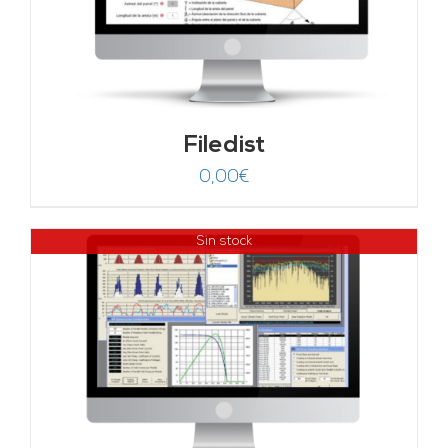
Filedist
0,00
€
Sin stock