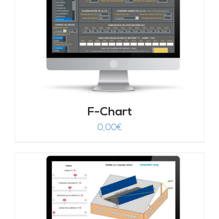
F-Chart
0,00
€