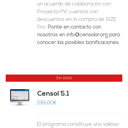
un acuerdo de colaboración con
Proyecta PV, cuentas con
descuentos en la compra de SIZE
Pro.
Ponte en contacto con
nosotros en info@censolar.org para
conocer las posibles bonificaciones.
Sin stock
Censol 5.1
ES
199,00
€
El programa constituye una valiosa