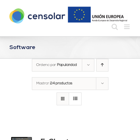
Saltar
al
contenido
Software
Ordena por
Popularidad
Mostrar
24 productos
do