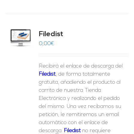
Filedist
O
0,00
€
ES
Recibirá el enlace de descarga del
Filedist
, de forma totalmente
gratuita, añadiendo el producto al
carrito de nuestra Tienda
Electrónica y realizando el pedido
del mismo. Una vez recibamos su
petición, le remitiremos un email
automático con el enlace de
descarga.
Fil
edist
no requiere