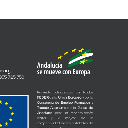
r.org
 955 725 753
Proyecto cofinanciado por fondos
FEDER
de la
Unión Europea
y por la
Consejería de Empleo, Formación y
Trabajo Autónomo
de la
Junta de
Andalucía
para la modernización
digital y la mejora de la
competitividad de las entidades de