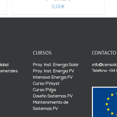
0,00
€
CURSOS
CONTACTO
lidad
Proy. Inst. Energía Solar
info@censola
Teléfono: +34
generales
Proy. Inst. Energía FV
Intensivo Energía FV
Curso PVsyst
Curso PVgis
Diseño Sistemas FV
Mantenimiento de
Sistemas FV