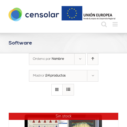
Saltar
al
contenido
Software
Ordena por
Nombre
Mostrar
24 productos
Sin stock