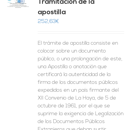
Tramitación de la
O
apostilla
ES
252,63
€
El trámite de apostilla consiste en
colocar sobre un documento
público, o una prolongación de este,
una Apostilla o anotación que
certificará la autenticidad de la
firma de los documentos públicos
expedidos en un país firmante del
XII Convenio de La Haya, de 5 de
octubre de 1961, por el que se
suprime la exigencia de Legalización
de los Documentos Públicos
Extranjeros que deban surtir