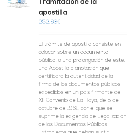
Tramitación de la
O
apostilla
ES
252,63
€
El trámite de apostilla consiste en
colocar sobre un documento
público, o una prolongación de este,
una Apostilla o anotación que
certificará la autenticidad de la
firma de los documentos públicos
expedidos en un país firmante del
XII Convenio de La Haya, de 5 de
octubre de 1961, por el que se
suprime la exigencia de Legalización
de los Documentos Públicos
Extranjeros que deban surtir