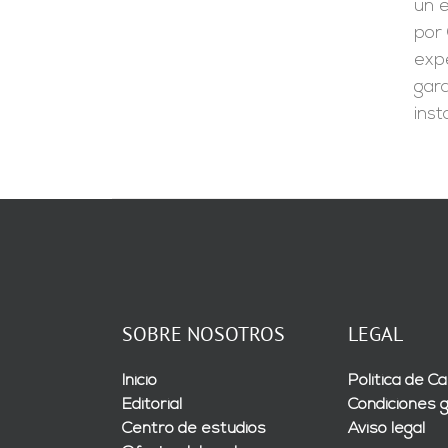
un e
por 
expe
gara
inst
SOBRE NOSOTROS
LEGAL
Inicio
Política de Ca
Editorial
Condiciones 
Centro de estudios
Aviso legal