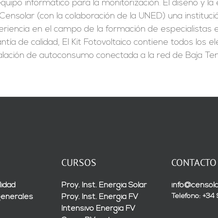
quipo informático para la monitorización. El diseño y l
Censolar (con la colaboración de la UNED) una instituc
riencia en el campo de la formación de especialistas en
ntía de calidad, El Kit Fotovoltaico contiene todos los
alación de autoconsumo conectada a la red de Baja Ten
CURSOS
CONTACTO
lidad
Proy. Inst. Energía Solar
info@censola
Teléfono: +34
generales
Proy. Inst. Energía FV
Intensivo Energía FV