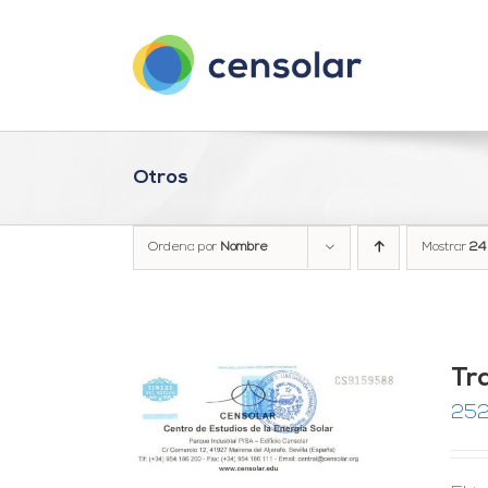
Saltar
al
contenido
Otros
Ordena por
Nombre
Mostrar
24
Tra
252
RRITO
/
LES