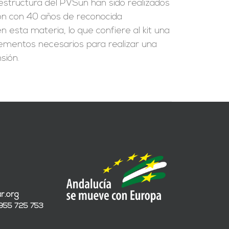
a estructura del PVSun han sido realizados
ión con 40 años de reconocida
 esta materia, lo que confiere al kit una
 elementos necesarios para realizar una
sión.
r.org
 955 725 753