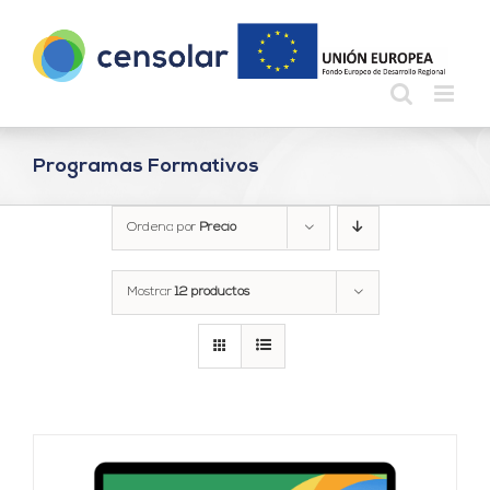
Saltar
al
contenido
Programas Formativos
Ordena por
Precio
Mostrar
12 productos