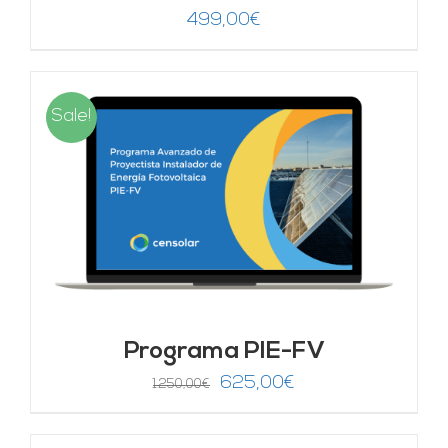
499,00
€
Sale!
Programa PIE-FV
El
El
625,00
€
1.250,00
€
precio
precio
original
actual