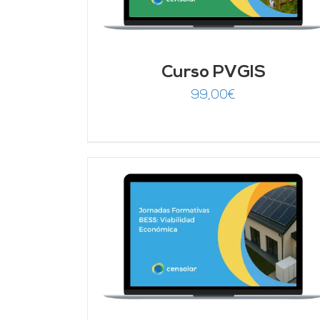
Curso PVGIS
99,00
€
DETALLES
AÑADIR AL CARRITO
/
DETALLES