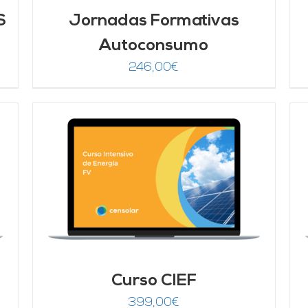
S
Jornadas Formativas
Autoconsumo
246,00
€
Valorado
AÑADIR AL CARRITO
/
DETALLES
con
4.67
de 5
Curso CIEF
399,00
€