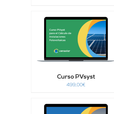
AÑADIR AL CARRITO
/
DETALLES
DETALLES
Curso PVsyst
499,00
€