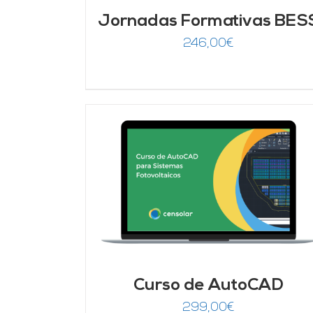
Jornadas Formativas BES
246,00
€
DETALLES
AÑADIR AL CARRITO
/
DETALLES
Curso de AutoCAD
299,00
€