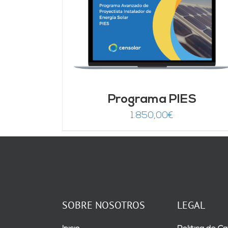
DETALLES
Programa PIES
1.850,00
€
SOBRE NOSOTROS
LEGAL