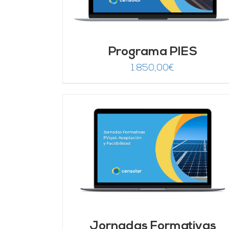
Programa PIES
1.850,00
€
DETALLES
AÑADIR AL CARRITO
/
DETALLES
Jornadas Formativas