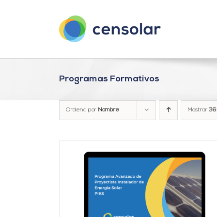
Saltar
al
contenido
Programas Formativos
Ordena por
Nombre
Mostrar
36
AÑADIR AL CARRITO
/
DETALLES
DETALLES