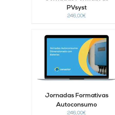
PVsyst
246,00
€
DETALLES
Valorado
AÑADIR AL CARRITO
/
DETALLES
con
5.00
de 5
Jornadas Formativas
Autoconsumo
246,00
€