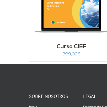
DETALLES
Curso CIEF
399,00
€
SOBRE NOSOTROS
LEGAL