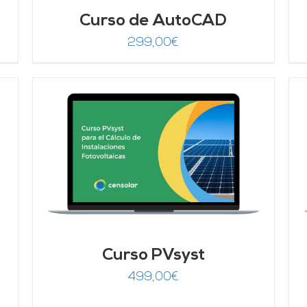
Curso de AutoCAD
299,00
€
AÑADIR AL CARRITO
/
DETALLES
Curso PVsyst
499,00
€