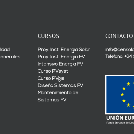
CURSOS
CONTACTO
lidad
Proy. Inst. Energía Solar
info@censola
Teléfono: +34
generales
Proy. Inst. Energía FV
Intensivo Energía FV
Curso PVsyst
Curso PVgis
Diseño Sistemas FV
Mantenimiento de
Sistemas FV