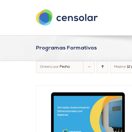
Saltar
al
contenido
Programas Formativos
Ordena por
Fecha
Mostrar
12 
DETALLES
AÑADIR AL CARRITO
/
DETALLES