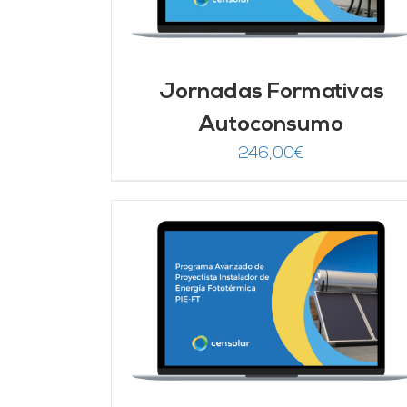
Jornadas Formativas
Autoconsumo
246,00
€
DETALLES
AÑADIR AL CARRITO
/
DETALLES