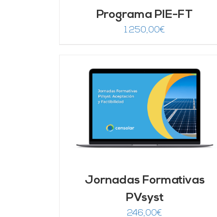
Programa PIE-FT
1.250,00
€
DETALLES
Valorado
AÑADIR AL CARRITO
/
DETALLES
con
5.00
de 5
Jornadas Formativas
PVsyst
246,00
€