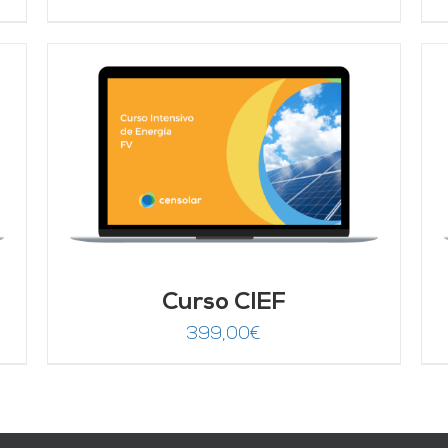
Valorado
AÑADIR AL CARRITO
/
DETALLES
con
4.67
de 5
Curso CIEF
399,00
€