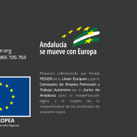
r.org
 955 725 753
Proyecto cofinanciado por fondos
FEDER
de la
Unión Europea
y por la
Consejería de Empleo, Formación y
Trabajo Autónomo
de la
Junta de
Andalucía
para la modernización
digital y la mejora de la
competitividad de las entidades de
economía social.