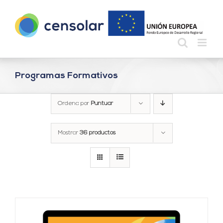
Saltar
al
contenido
Programas Formativos
Ordena por
Puntuar
Mostrar
36 productos