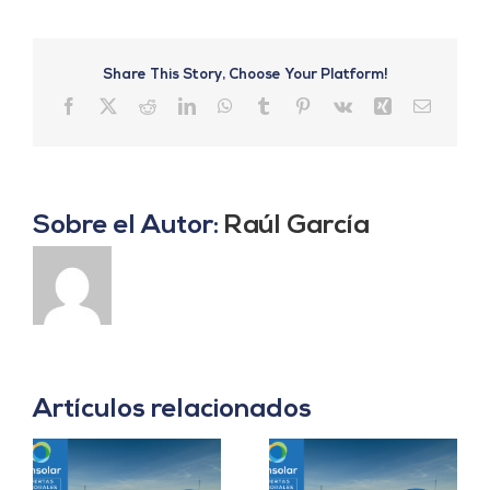
Share This Story, Choose Your Platform!
Facebook
X
Reddit
LinkedIn
WhatsApp
Tumblr
Pinterest
Vk
Xing
Correo
electrón
Sobre el Autor:
Raúl García
Artículos relacionados