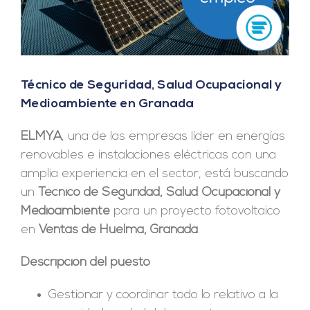
Técnico de Seguridad, Salud Ocupacional y
Medioambiente en Granada
ELMYA
, una de las empresas líder en energías
renovables e instalaciones eléctricas con una
amplia experiencia en el sector, está buscando
un
Técnico de Seguridad, Salud Ocupacional y
Medioambiente
para un proyecto fotovoltaico
en
Ventas de Huelma, Granada
.
Descripción del puesto
Gestionar y coordinar todo lo relativo a la