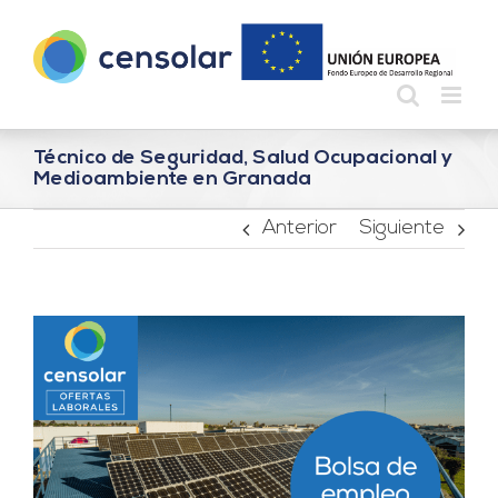
Saltar
al
contenido
Técnico de Seguridad, Salud Ocupacional y
Medioambiente en Granada
Anterior
Siguiente
Ver
imagen
más
grande