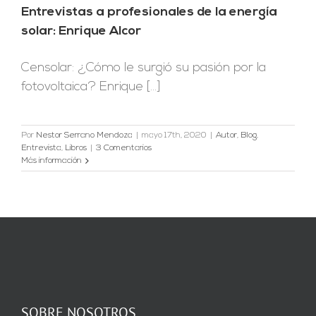
Entrevistas a profesionales de la energía
solar: Enrique Alcor
Censolar: ¿Cómo le surgió su pasión por la
fotovoltaica? Enrique [...]
Por
Nestor Serrano Mendoza
|
mayo 17th, 2020
|
Autor
,
Blog
,
Entrevista
,
Libros
|
3 Comentarios
Más información
SOBRE NOSOTROS