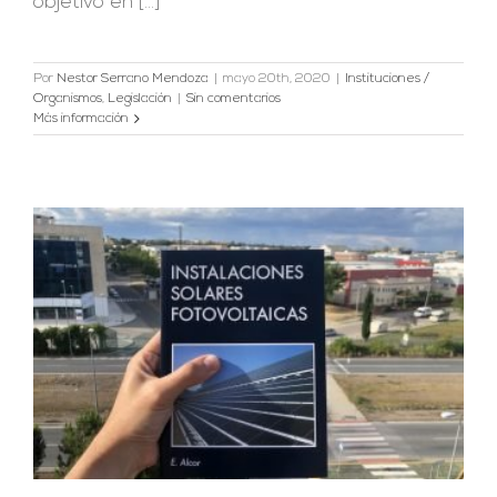
objetivo en [...]
Por
Nestor Serrano Mendoza
|
mayo 20th, 2020
|
Instituciones /
Organismos
,
Legislación
|
Sin comentarios
Más información