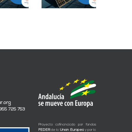
r.org
 955 725 753
Proyecto cofinanciado por fondos
FEDER
de la
Unión Europea
y por la