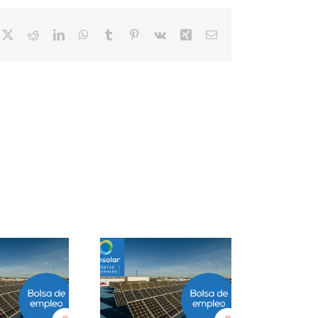
cebook
X
Reddit
LinkedIn
WhatsApp
Tumblr
Pinterest
Vk
Xing
Correo
electrónico
Project Manager
Closer B2B Energía
ESS en Ciudad de
Grandes Cuentas en
México
Málaga