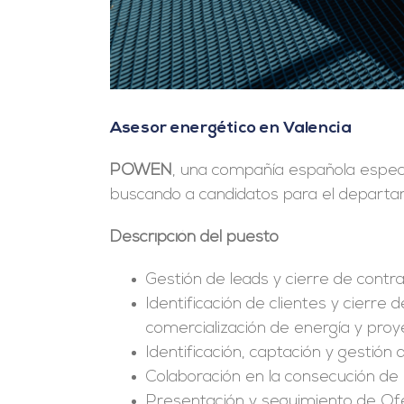
Asesor energético en Valencia
POWEN
, una compañía española especi
buscando a candidatos para el departa
Descripción del puesto
Gestión de leads y cierre de contra
Identificación de clientes y cierre
comercialización de energía y proy
Identificación, captación y gestión
Colaboración en la consecución de 
Presentación y seguimiento de Of