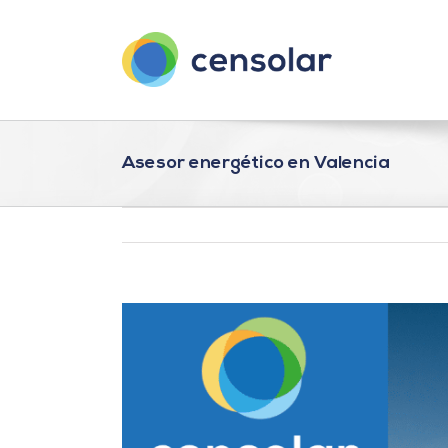
Saltar
al
contenido
Asesor energético en Valencia
Ver
imagen
más
grande