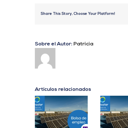
Share This Story, Choose Your Platform!
Sobre el Autor:
Patricia
Artículos relacionados
er B2B Energía
Project Manager en
D
es Cuentas en
Madrid
In
Málaga