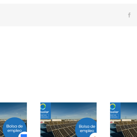
Fa
Prácticas
epartamento
Solar Testing
B
geniería B2B en
Technician en Madrid