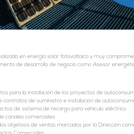
alizada en energía solar fotovoltaica y muy comprome
mento de desarrollo de negocio como Asesor energéti
tos para la instalación de los proyectos de autoconsumo
 de contratos de suministro e instalación de autoconsum
ectos de sistema de recarga para vehículo eléctrico.
 de canales comerciales.
los objetivos de ventas marcados por la Dirección come
ertas Comerciales.