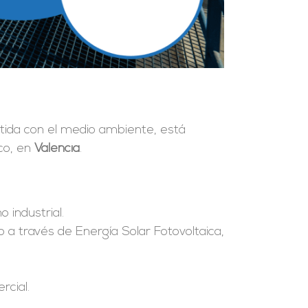
tida con el medio ambiente, está
co, en
Valencia
.
 industrial.
o a través de Energía Solar Fotovoltaica,
rcial.