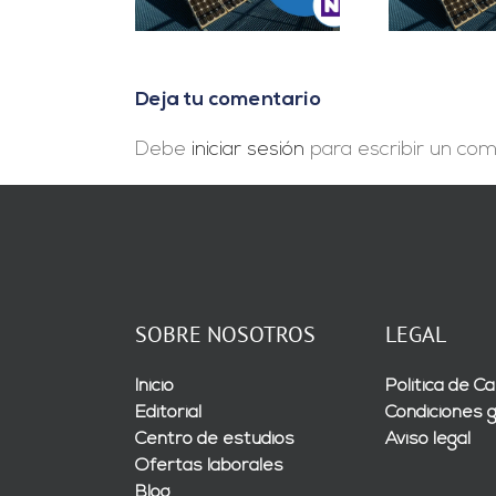
Deja tu comentario
Debe
iniciar sesión
para escribir un com
SOBRE NOSOTROS
LEGAL
Inicio
Política de Ca
Editorial
Condiciones 
Centro de estudios
Aviso legal
Ofertas laborales
Blog