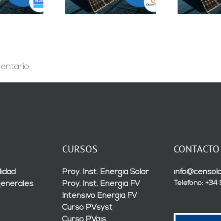
Sevilla
entario.
CURSOS
CONTACTO
lidad
Proy. Inst. Energía Solar
info@censola
Teléfono: +34
generales
Proy. Inst. Energía FV
Intensivo Energía FV
Curso PVsyst
Curso PVgis