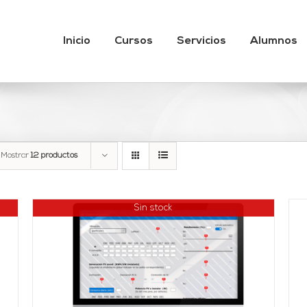
Inicio
Cursos
Servicios
Alumnos
Mostrar
12 productos
Sin stock
Valorado
AÑADIR AL CARRITO
/
DETALLES
con
3.89