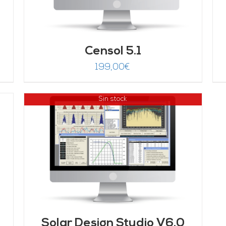
de 5
Censol 5.1
199,00
€
Sin stock
Solar Design Studio V6.0