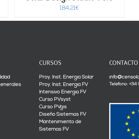
184,21
€
CURSOS
CONTACTO
lidad
Proy. Inst. Energía Solar
info@censola
Teléfono: +34
generales
Proy. Inst. Energía FV
Intensivo Energía FV
Curso PVsyst
Curso PVgis
Diseño Sistemas FV
Mantenimiento de
Sistemas FV