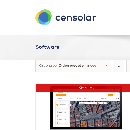
Saltar
al
contenido
Software
Ordena por
Orden predeterminado
Sin stock
DETALLES