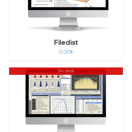
Filedist
0,00
€
Sin stock