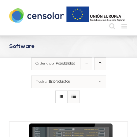
Saltar
al
contenido
Software
Ordena por
Popularidad
Mostrar
12 productos