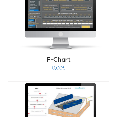
F-Chart
0,00
€