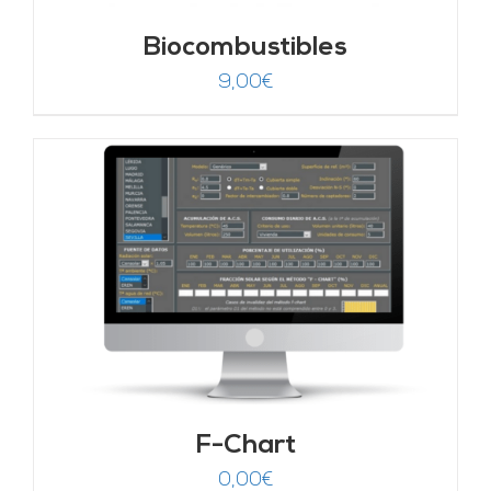
Biocombustibles
9,00
€
F-Chart
0,00
€