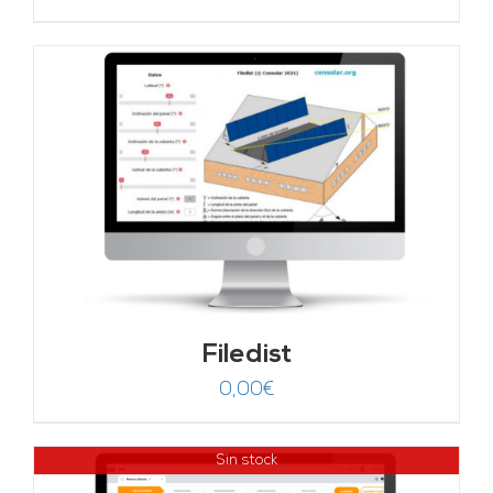
Filedist
0,00
€
Sin stock