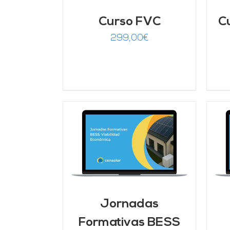
Curso FVC
C
299,00
€
ARRITO
/
AÑADIR AL CARRITO
/
LLES
DETALLES
Jornadas
Formativas BESS