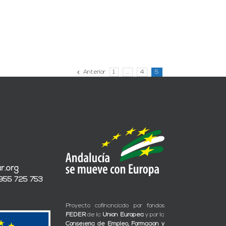
Anterior
1
…
4
5
r.org
 955 725 753
Proyecto cofinanciado por fondos
FEDER
de la
Unión Europea
y por la
Consejería de Empleo, Formación y