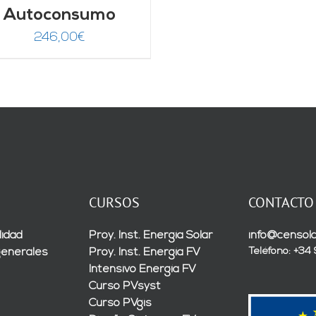
Autoconsumo
246,00
€
CURSOS
CONTACTO
lidad
Proy. Inst. Energía Solar
info@censola
Teléfono: +34
generales
Proy. Inst. Energía FV
Intensivo Energía FV
Curso PVsyst
Curso PVgis