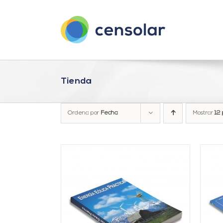
Saltar
al
contenido
Tienda
Ordena por
Fecha
Mostrar
12 
ARRITO
/
AÑADIR AL CARRITO
/
LLES
DETALLES