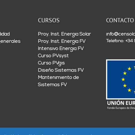
CURSOS
CONTACTO
lidad
Proy. Inst. Energía Solar
info@censola
Teléfono: +34
generales
Proy. Inst. Energía FV
Intensivo Energía FV
Curso PVsyst
Curso PVgis
Diseño Sistemas FV
Mantenimiento de
Sistemas FV