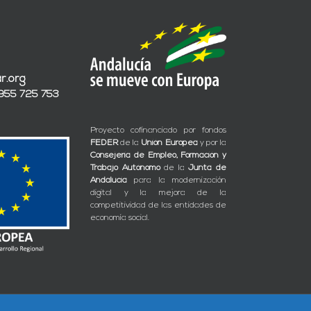
r.org
 955 725 753
Proyecto cofinanciado por fondos
FEDER
de la
Unión Europea
y por la
Consejería de Empleo, Formación y
Trabajo Autónomo
de la
Junta de
Andalucía
para la modernización
digital y la mejora de la
competitividad de las entidades de
economía social.