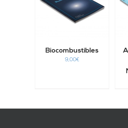
ARRITO
/
AÑADIR AL CARRITO
/
LLES
DETALLES
Biocombustibles
A
9,00
€