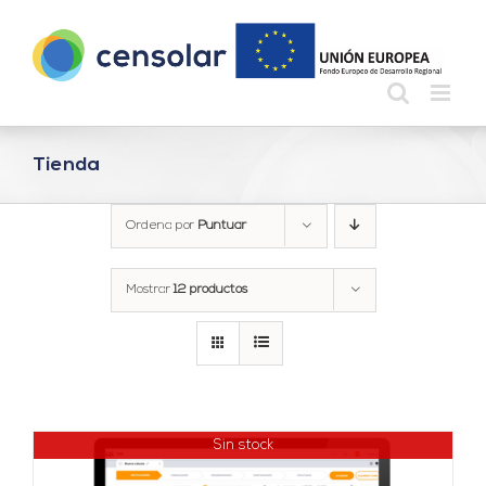
Saltar
al
contenido
Tienda
Ordena por
Puntuar
Mostrar
12 productos
Sin stock