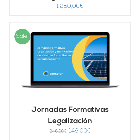
1.250,00
€
Sale!
Jornadas Formativas
Legalización
El
El
149,00
€
246,00
€
precio
precio