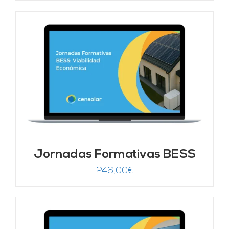
original
actual
era:
es:
246,00€.
149,00€.
Jornadas Formativas BESS
246,00
€