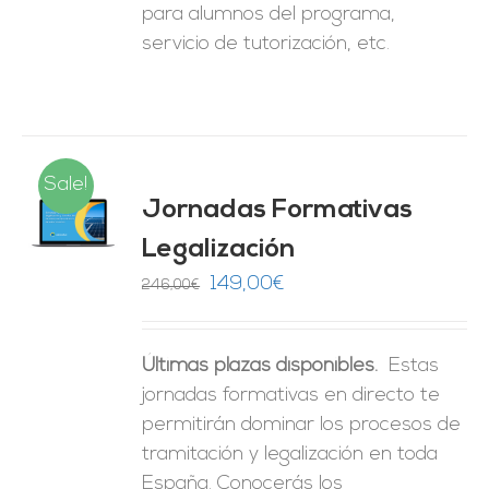
para alumnos del programa,
servicio de tutorización, etc.
Sale!
Jornadas Formativas
O
Legalización
ES
El
El
149,00
€
246,00
€
precio
precio
original
actual
Últimas plazas disponibles.
Estas
era:
es:
jornadas formativas en directo te
246,00€.
149,00€.
permitirán dominar los procesos de
tramitación y legalización en toda
España. Conocerás los