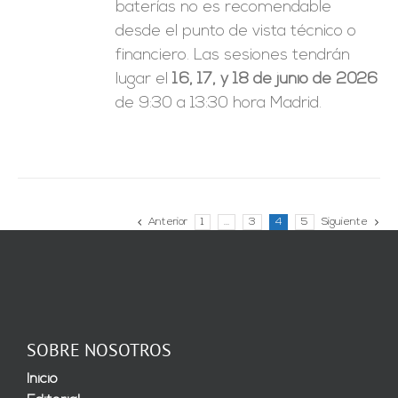
baterías no es recomendable
desde el punto de vista técnico o
financiero. Las sesiones tendrán
lugar el
16, 17, y 18 de junio de 2026
de 9:30 a 13:30 hora Madrid.
Anterior
1
…
3
4
5
Siguiente
SOBRE NOSOTROS
Inicio