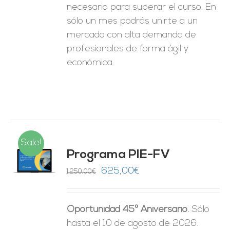
necesario para superar el curso. En
sólo un mes podrás unirte a un
mercado con alta demanda de
profesionales de forma ágil y
económica.
Sale!
Programa PIE-FV
O
El
El
625,00
€
1.250,00
€
precio
precio
ES
original
actual
Oportunidad 45º Aniversario.
Sólo
era:
es:
hasta el 10 de agosto de 2026.
1.250,00€.
625,00€.