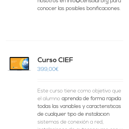
nosotros en info@censolar.org para
conocer las posibles bonificaciones.
Curso CIEF
O
399,00
€
ES
Este curso tiene como objetivo que
el alumno
aprenda de forma rápida
todas las variables y características
de cualquier tipo de instalación
:
sistemas de conexión a red,