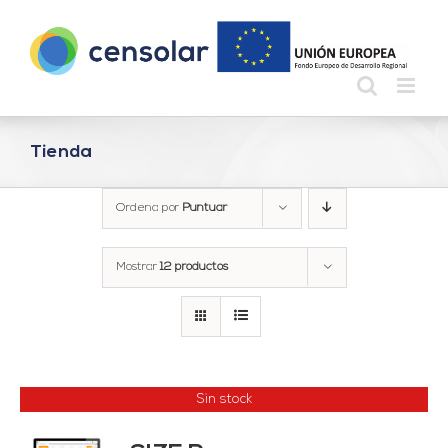
Saltar
al
contenido
Tienda
Ordena por
Puntuar
Mostrar
12 productos
Sin stock