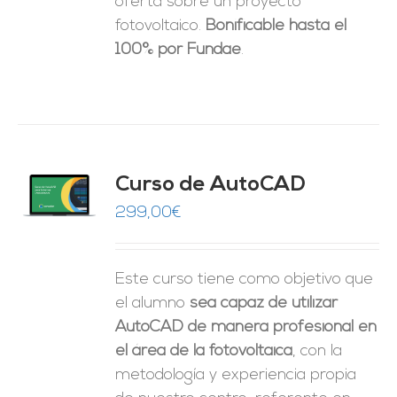
oferta sobre un proyecto
fotovoltaico.
Bonificable hasta el
100% por Fundae
.
Curso de AutoCAD
O
299,00
€
ES
Este curso tiene como objetivo que
el alumno
sea capaz de utilizar
AutoCAD de manera profesional en
el área de la fotovoltaica
, con la
metodología y experiencia propia