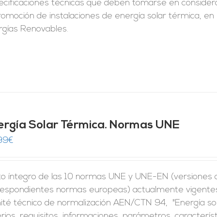
ecificaciones técnicas que deben tomarse en considera
romoción de instalaciones de energía solar térmica, en
rgías Renovables.
ergía Solar Térmica. Normas UNE
99
€
to íntegro de las 10 normas UNE y UNE-EN (versiones of
respondientes normas europeas) actualmente vigentes 
ité técnico de normalización AEN/CTN 94, "Energía so
erios, requisitos, informaciones, parámetros, caracter