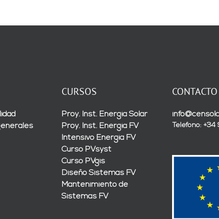
CURSOS
CONTACTO
lidad
Proy. Inst. Energía Solar
info@censola
Teléfono: +34
generales
Proy. Inst. Energía FV
Intensivo Energía FV
Curso PVsyst
Curso PVgis
Diseño Sistemas FV
Mantenimiento de
Sistemas FV