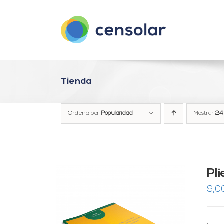
Saltar
al
contenido
Tienda
Ordena por
Popularidad
Mostrar
24
Pl
9,0