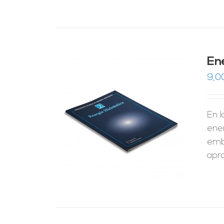
En
9,0
En 
RRITO
/
LES
ener
emba
apr