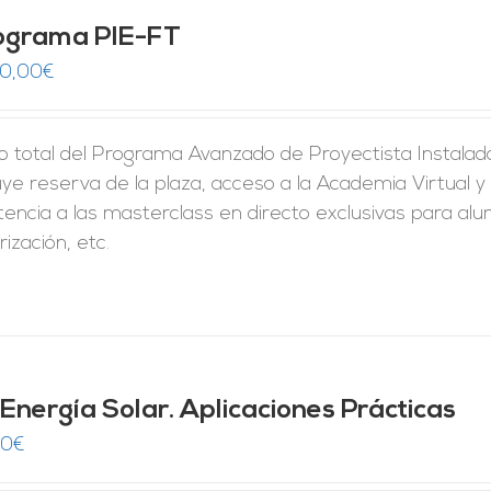
ograma PIE-FT
50,00
€
o total del Programa Avanzado de Proyectista Instalado
uye reserva de la plaza, acceso a la Academia Virtual y 
tencia a las masterclass en directo exclusivas para al
rización, etc.
 Energía Solar. Aplicaciones Prácticas
00
€