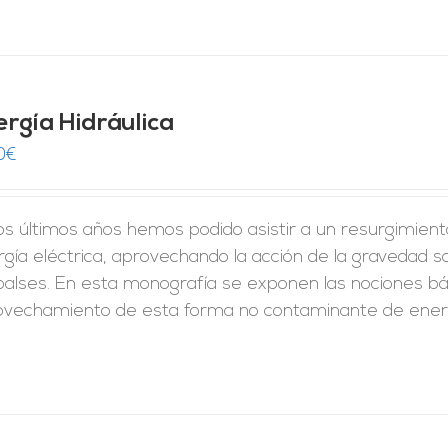
ergía Hidráulica
0
€
los últimos años hemos podido asistir a un resurgimien
gía eléctrica, aprovechando la acción de la gravedad 
lses. En esta monografía se exponen las nociones bási
ovechamiento de esta forma no contaminante de energ