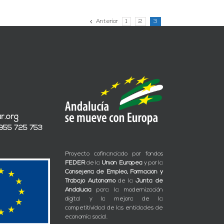
Anterior
1
2
3
r.org
 955 725 753
Proyecto cofinanciado por fondos
FEDER
de la
Unión Europea
y por la
Consejería de Empleo, Formación y
Trabajo Autónomo
de la
Junta de
Andalucía
para la modernización
digital y la mejora de la
competitividad de las entidades de
economía social.