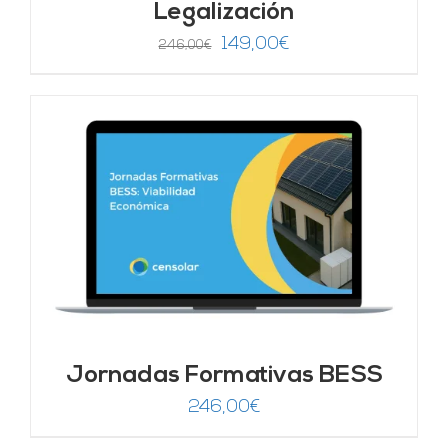
Legalización
El
El
149,00
€
246,00
€
precio
precio
original
actual
era:
es:
246,00€.
149,00€.
Jornadas Formativas BESS
246,00
€