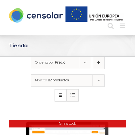
Saltar
al
contenido
Tienda
Ordena por
Precio
Mostrar
12 productos
Sin stock