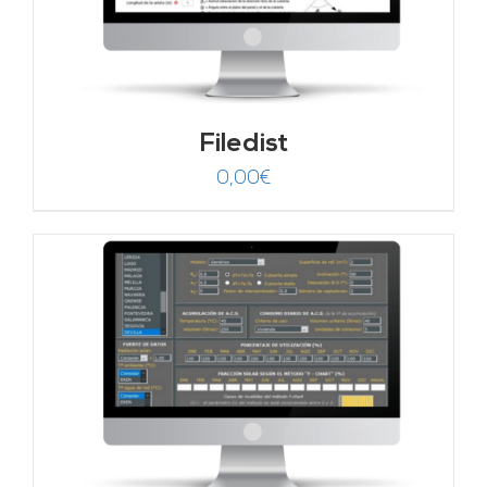
Filedist
0,00
€