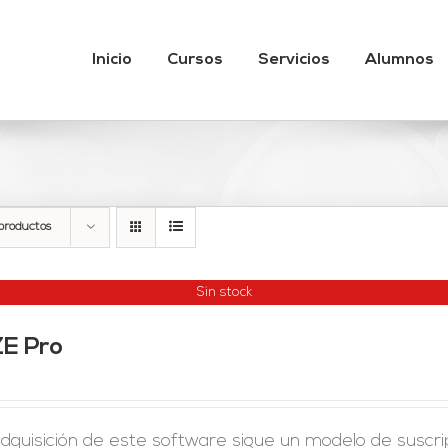
Inicio
Cursos
Servicios
Alumnos
productos
Sin stock
ZE Pro
adquisición de este software sigue un modelo de suscr