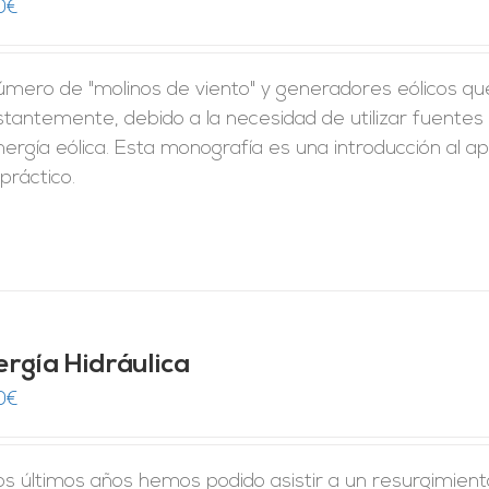
0
€
úmero de "molinos de viento" y generadores eólicos qu
stantemente, debido a la necesidad de utilizar fuente
nergía eólica. Esta monografía es una introducción al
práctico.
ergía Hidráulica
0
€
los últimos años hemos podido asistir a un resurgimien