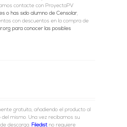
ndamos contacte con ProyectaPV
res o has sido alumno de Censolar
,
uentas con descuentos en la compra de
.org para conocer las posibles
ente gratuita, añadiendo el producto al
ido del mismo. Una vez recibamos su
e de descarga.
Fil
edist
no requiere