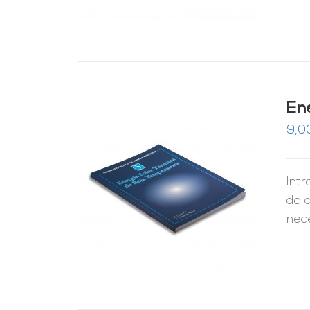
En
9,0
Int
RRITO
/
LES
de 
nec