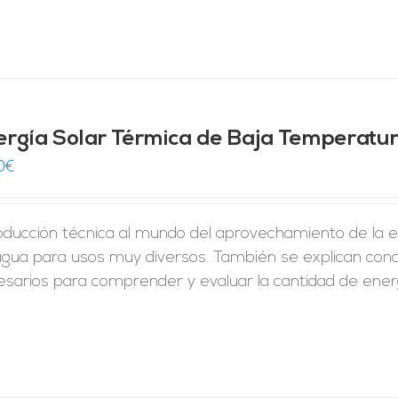
ergía Solar Térmica de Baja Temperatu
0
€
roducción técnica al mundo del aprovechamiento de la 
agua para usos muy diversos. También se explican conc
esarios para comprender y evaluar la cantidad de energ