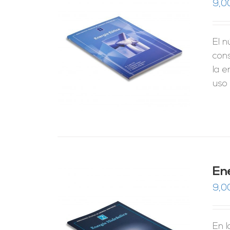
9,0
El n
RRITO
/
LES
con
la e
uso 
En
9,0
En 
RRITO
/