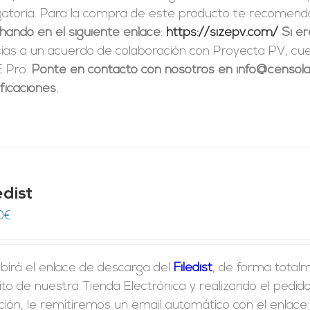
igatoria. Para la compra de este producto te recome
hando en el siguiente enlace
:
https://sizepv.com/
Si e
cias a un acuerdo de colaboración con Proyecta PV, c
E Pro.
Ponte en contacto con nosotros en info@censolar
ficaciones.
edist
0
€
birá el enlace de descarga del
Filedist
, de forma totalm
ito de nuestra Tienda Electrónica y realizando el ped
ción, le remitiremos un email automático con el enlac