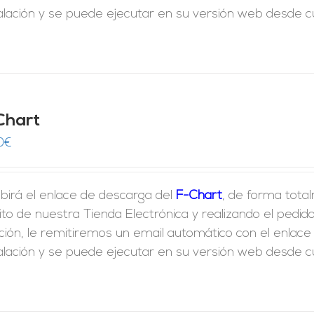
alación y se puede ejecutar en su versión web desde cua
Chart
0
€
birá el enlace de descarga del
F-Chart
, de forma tota
ito de nuestra Tienda Electrónica y realizando el ped
ción, le remitiremos un email automático con el enlac
alación y se puede ejecutar en su versión web desde cua