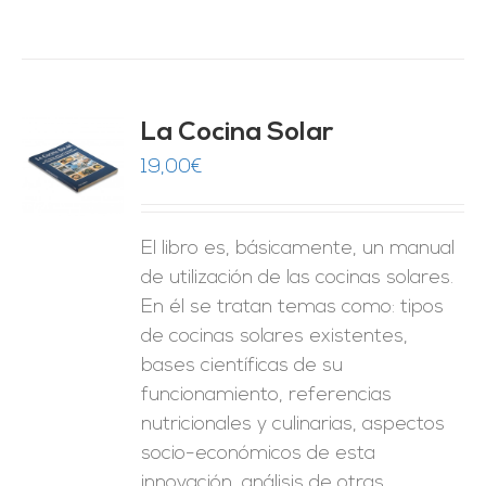
La Cocina Solar
19,00
€
O
ES
El libro es, básicamente, un manual
de utilización de las cocinas solares.
En él se tratan temas como: tipos
de cocinas solares existentes,
bases científicas de su
funcionamiento, referencias
nutricionales y culinarias, aspectos
socio-económicos de esta
innovación, análisis de otras