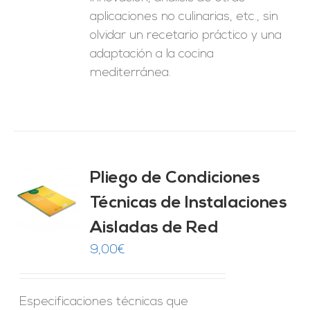
aplicaciones no culinarias, etc., sin
olvidar un recetario práctico y una
adaptación a la cocina
mediterránea.
Pliego de Condiciones
Técnicas de Instalaciones
O
Aisladas de Red
ES
9,00
€
Especificaciones técnicas que