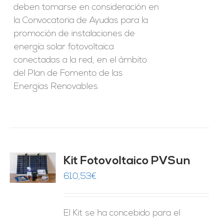
deben tomarse en consideración en
la Convocatoria de Ayudas para la
promoción de instalaciones de
energía solar fotovoltaica
conectadas a la red, en el ámbito
del Plan de Fomento de las
Energías Renovables.
Kit Fotovoltaico PVSun
O
610,53
€
ES
El Kit se ha concebido para el