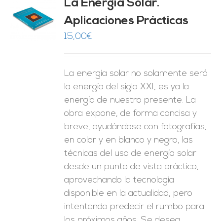
La Energía Solar.
Aplicaciones Prácticas
O
15,00
€
ES
La energía solar no solamente será
la energía del siglo XXI, es ya la
energía de nuestro presente. La
obra expone, de forma concisa y
breve, ayudándose con fotografías,
en color y en blanco y negro, las
técnicas del uso de energía solar
desde un punto de vista práctico,
aprovechando la tecnología
disponible en la actualidad, pero
intentando predecir el rumbo para
los próximos años. Se desea