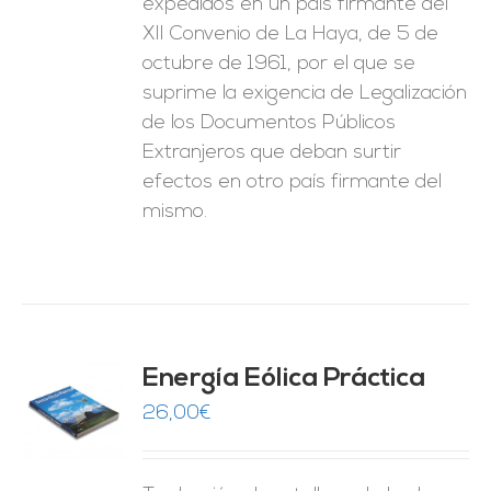
expedidos en un país firmante del
XII Convenio de La Haya, de 5 de
octubre de 1961, por el que se
suprime la exigencia de Legalización
de los Documentos Públicos
Extranjeros que deban surtir
efectos en otro país firmante del
mismo.
Energía Eólica Práctica
26,00
€
O
ES