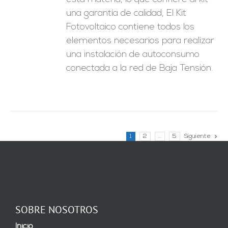
una garantía de calidad, El Kit
Fotovoltaico contiene todos los
elementos necesarios para realizar
una instalación de autoconsumo
conectada a la red de Baja Tensión.
1
2
…
5
Siguiente
SOBRE NOSOTROS
Inicio