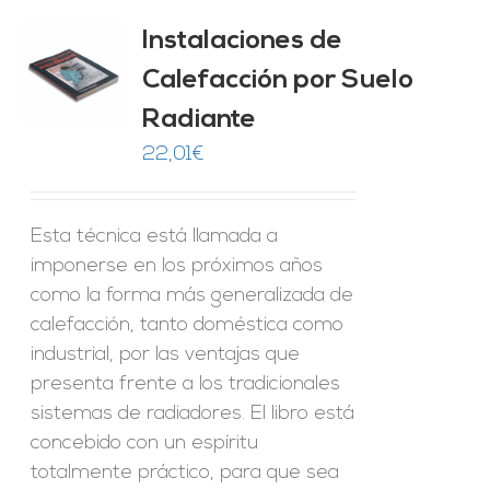
Instalaciones de
Calefacción por Suelo
ES
Radiante
22,01
€
Esta técnica está llamada a
imponerse en los próximos años
como la forma más generalizada de
calefacción, tanto doméstica como
industrial, por las ventajas que
presenta frente a los tradicionales
sistemas de radiadores. El libro está
concebido con un espíritu
totalmente práctico, para que sea