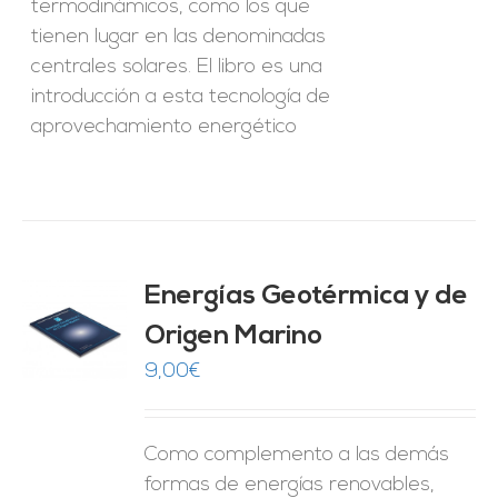
termodinámicos, como los que
tienen lugar en las denominadas
centrales solares. El libro es una
introducción a esta tecnología de
aprovechamiento energético
Energías Geotérmica y de
Origen Marino
O
9,00
€
ES
Como complemento a las demás
formas de energías renovables,