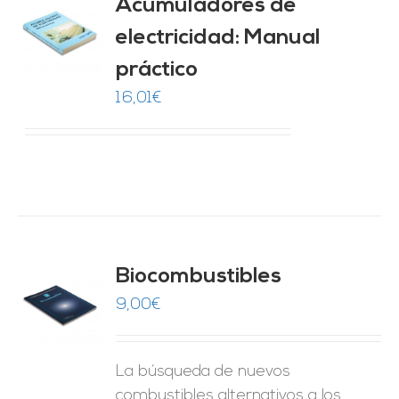
Acumuladores de
electricidad: Manual
O
práctico
ES
16,01
€
Biocombustibles
9,00
€
O
ES
La búsqueda de nuevos
combustibles alternativos a los