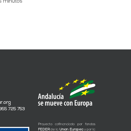
s minutos
r.org
 955 725 753
Proyecto cofinanciado por fondos
FEDER
de la
Unión Europea
y por la