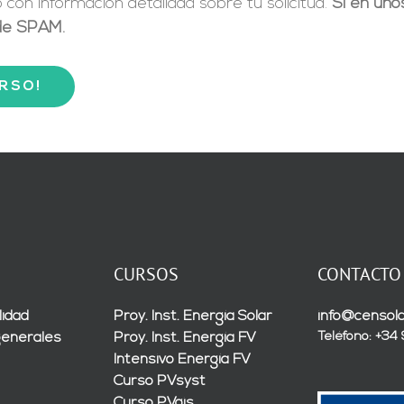
 con información detallada sobre tu solicitud.
Si en uno
 de SPAM.
URSO!
CURSOS
CONTACTO
lidad
Proy. Inst. Energía Solar
info@censola
Teléfono: +34
generales
Proy. Inst. Energía FV
Intensivo Energía FV
Curso PVsyst
Curso PVgis