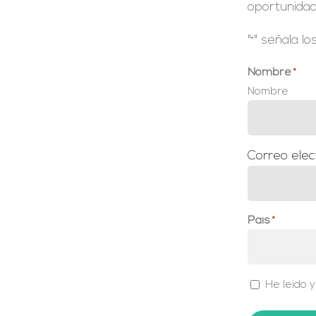
oportunida
"
" señala l
*
Nombre
*
Nombre
Correo elec
País
*
País
*
He leido 