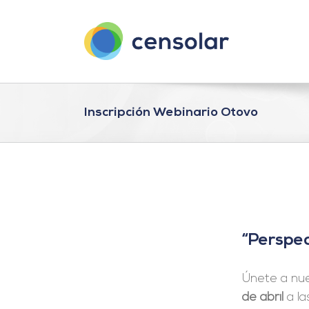
Saltar
al
contenido
Inscripción Webinario Otovo
“Perspec
Únete a nu
de abril
a la