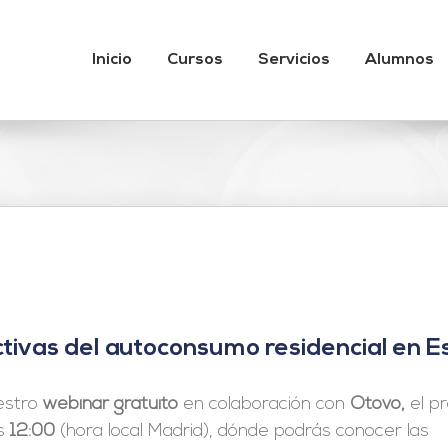
Inicio
Cursos
Servicios
Alumnos
tivas del autoconsumo residencial en 
estro
webinar gratuito
en colaboración con
Otovo,
el p
s
12:00
(hora local Madrid), dónde podrás conocer las