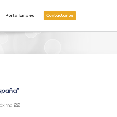
Portal Empleo
Contáctanos
España”
róximo
22