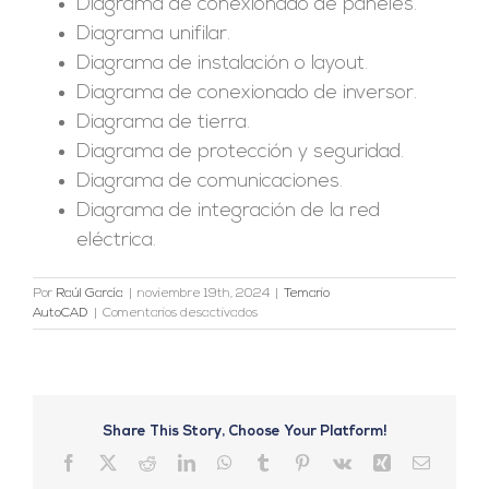
Diagrama de conexionado de paneles.
Diagrama unifilar.
Diagrama de instalación o layout.
Diagrama de conexionado de inversor.
Diagrama de tierra.
Diagrama de protección y seguridad.
Diagrama de comunicaciones.
Diagrama de integración de la red
eléctrica.
Por
Raúl García
|
noviembre 19th, 2024
|
Temario
en
AutoCAD
|
Comentarios desactivados
UNIDAD
9:
TIPOS
DE
DIAGRAMAS
FOTOVOLTAICOS
Share This Story, Choose Your Platform!
Facebook
X
Reddit
LinkedIn
WhatsApp
Tumblr
Pinterest
Vk
Xing
Correo
electrón