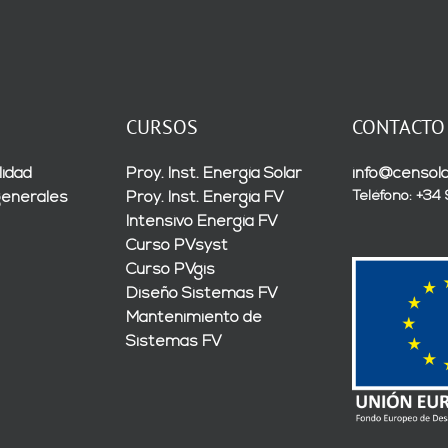
CURSOS
CONTACTO
lidad
Proy. Inst. Energía Solar
info@censola
Teléfono: +34
generales
Proy. Inst. Energía FV
Intensivo Energía FV
Curso PVsyst
Curso PVgis
Diseño Sistemas FV
Mantenimiento de
Sistemas FV