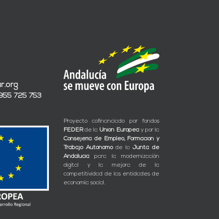
r.org
 955 725 753
Proyecto cofinanciado por fondos
FEDER
de la
Unión Europea
y por la
Consejería de Empleo, Formación y
Trabajo Autónomo
de la
Junta de
Andalucía
para la modernización
digital y la mejora de la
competitividad de las entidades de
economía social.