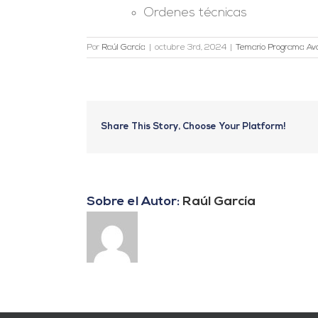
Ordenes técnicas
Por
Raúl García
|
octubre 3rd, 2024
|
Temario Programa Av
Share This Story, Choose Your Platform!
Sobre el Autor:
Raúl García