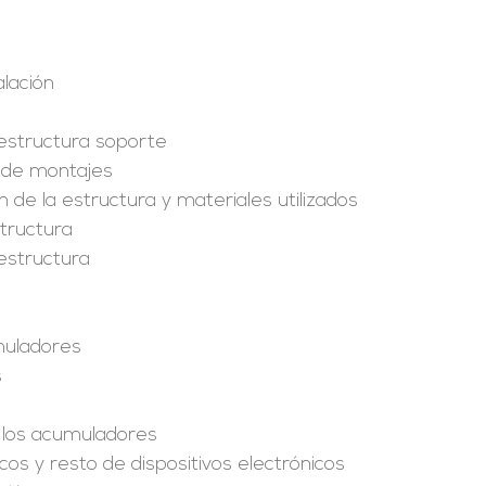
alación
 estructura soporte
s de montajes
 de la estructura y materiales utilizados
structura
estructura
s
muladores
s
 los acumuladores
cos y resto de dispositivos electrónicos