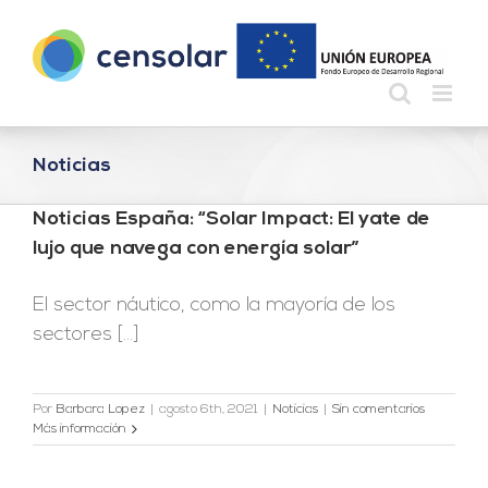
Saltar
al
contenido
Noticias
Noticias España: “Solar Impact: El yate de
lujo que navega con energía solar”
El sector náutico, como la mayoría de los
sectores [...]
Por
Barbara Lopez
|
agosto 6th, 2021
|
Noticias
|
Sin comentarios
Más información