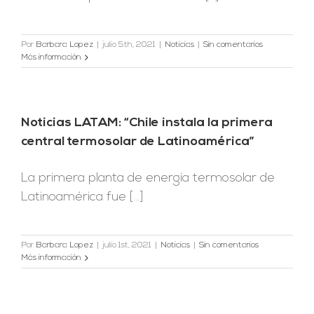
Por
Barbara Lopez
|
julio 5th, 2021
|
Noticias
|
Sin comentarios
Más información
Noticias LATAM: “Chile instala la primera
central termosolar de Latinoamérica”
La primera planta de energía termosolar de
Latinoamérica fue [...]
Por
Barbara Lopez
|
julio 1st, 2021
|
Noticias
|
Sin comentarios
Más información