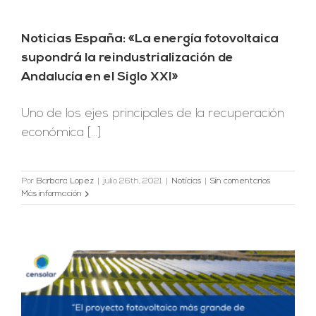
Noticias España: «La energía fotovoltaica
supondrá la reindustrialización de
Andalucía en el Siglo XXI»
Uno de los ejes principales de la recuperación
económica [...]
Por
Barbara Lopez
|
julio 26th, 2021
|
Noticias
|
Sin comentarios
Más información