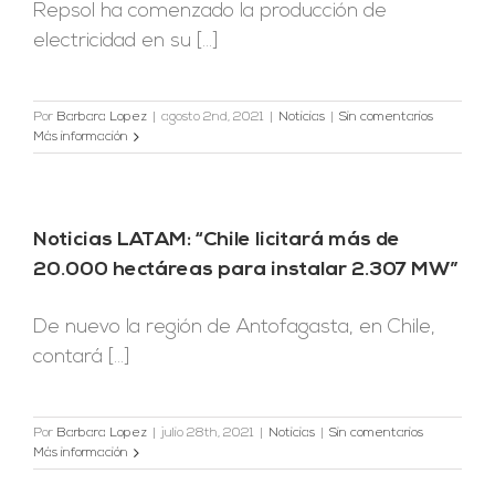
Repsol ha comenzado la producción de
electricidad en su [...]
Por
Barbara Lopez
|
agosto 2nd, 2021
|
Noticias
|
Sin comentarios
Más información
Noticias LATAM: “Chile licitará más de
20.000 hectáreas para instalar 2.307 MW”
De nuevo la región de Antofagasta, en Chile,
contará [...]
Por
Barbara Lopez
|
julio 28th, 2021
|
Noticias
|
Sin comentarios
Más información