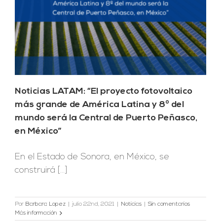
Noticias LATAM: “El proyecto fotovoltaico
más grande de América Latina y 8º del
mundo será la Central de Puerto Peñasco,
en México”
En el Estado de Sonora, en México, se
construirá [...]
Por
Barbara Lopez
|
julio 22nd, 2021
|
Noticias
|
Sin comentarios
Más información