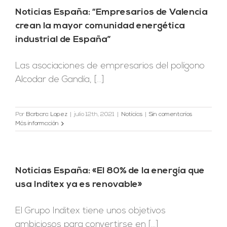
Noticias España: “Empresarios de Valencia
crean la mayor comunidad energética
industrial de España”
Las asociaciones de empresarios del polígono
Alcodar de Gandía, [...]
Por
Barbara Lopez
|
julio 12th, 2021
|
Noticias
|
Sin comentarios
Más información
Noticias España: «El 80% de la energía que
usa Inditex ya es renovable»
El Grupo Inditex tiene unos objetivos
ambiciosos para convertirse en [...]