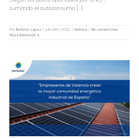
Según los datos aportados por UNEF,
sumando el autoconsumo [...]
Por
Barbara Lopez
|
julio 19th, 2021
|
Noticias
|
Sin comentarios
Más información