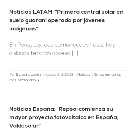
Noticias LATAM: “Primera central solar en
suelo guaraní operada por jóvenes
indígenas”
En Paraguay, dos comunidades hasta hoy
aisladas tendrán acceso [...]
Por
Barbara Lopez
|
agosto 3rd, 2021
|
Noticias
|
Sin comentarios
Más información
Noticias España: “Repsol comienza su
mayor proyecto fotovoltaico en España,
Valdesolar”