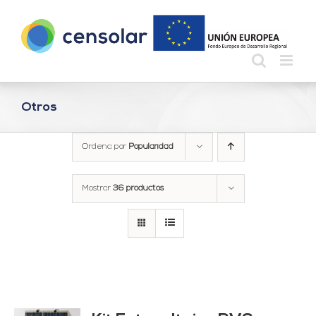
Saltar
al
contenido
Otros
Ordena por
Popularidad
Mostrar
36 productos