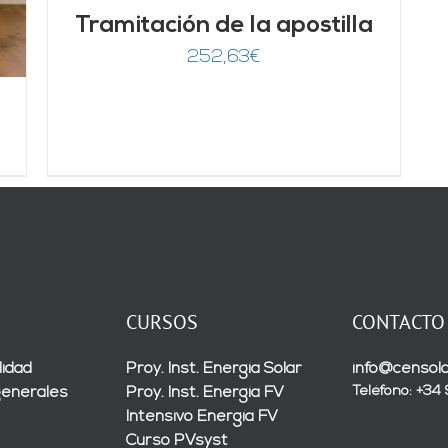
Tramitación de la apostilla
252,63
€
CURSOS
CONTACTO
lidad
Proy. Inst. Energía Solar
info@censola
Teléfono: +34
generales
Proy. Inst. Energía FV
Intensivo Energía FV
Curso PVsyst