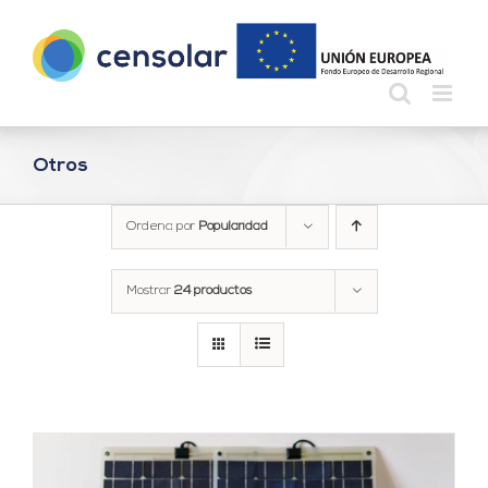
Saltar
al
contenido
Otros
Ordena por
Popularidad
Mostrar
24 productos