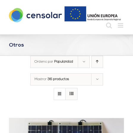
Saltar
al
contenido
Otros
Ordena por
Popularidad
Mostrar
36 productos