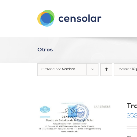
Saltar
al
contenido
Otros
Ordena por
Nombre
Mostrar
12 
Tra
252
RRITO
/
LES