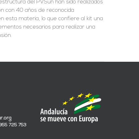
a estructura del PVSun han sido realizados
ión con 40 años de reconocida
 esta materia, lo que confiere al kit una
 elementos necesarios para realizar una
sión.
r.org
 955 725 753