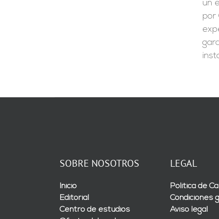
un e
por 
expe
gara
inst
SOBRE NOSOTROS
LEGAL
Inicio
Política de Ca
Editorial
Condiciones 
Centro de estudios
Aviso legal