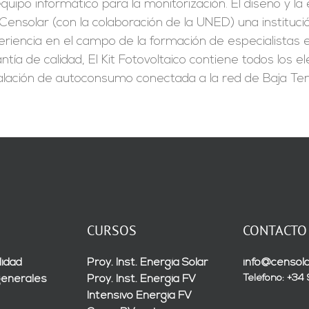
quipo informático para la monitorización. El diseño y l
Censolar (con la colaboración de la UNED) una instituc
riencia en el campo de la formación de especialistas en
ntía de calidad, El Kit Fotovoltaico contiene todos los
alación de autoconsumo conectada a la red de Baja Ten
CURSOS
CONTACTO
lidad
Proy. Inst. Energía Solar
info@censola
Teléfono: +34
generales
Proy. Inst. Energía FV
Intensivo Energía FV