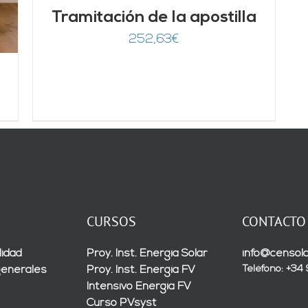
Tramitación de la apostilla
252,63
€
CURSOS
CONTACTO
lidad
Proy. Inst. Energía Solar
info@censola
Teléfono: +34
generales
Proy. Inst. Energía FV
Intensivo Energía FV
Curso PVsyst