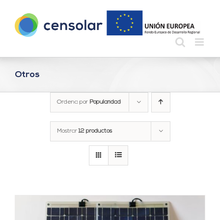
Saltar
al
contenido
Otros
Ordena por
Popularidad
Mostrar
12 productos