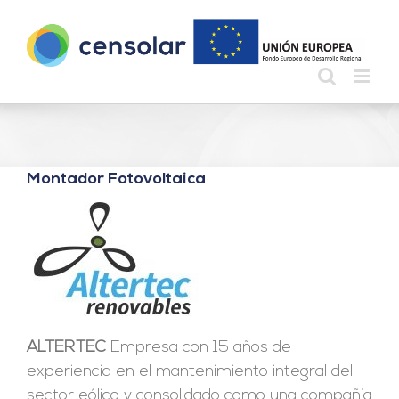
Saltar
al
contenido
Montador Fotovoltaica
ALTERTEC
Empresa con 15 años de
experiencia en el mantenimiento integral del
sector eólico y consolidado como una compañía