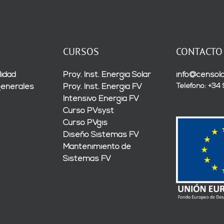
CURSOS
CONTACTO
lidad
Proy. Inst. Energía Solar
info@censola
Teléfono: +34
generales
Proy. Inst. Energía FV
Intensivo Energía FV
Curso PVsyst
Curso PVgis
Diseño Sistemas FV
Mantenimiento de
Sistemas FV