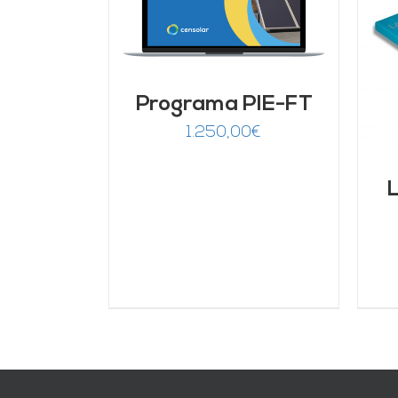
LLES
AÑADIR AL CARRITO
/
DETALLES
Programa PIE-FT
1.250,00
€
L