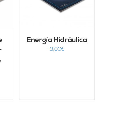
e
Energía Hidráulica
9,00
€
r
e