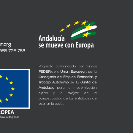
r.org
 955 725 753
Proyecto cofinanciado por fondos
FEDER
de la
Unión Europea
y por la
Consejería de Empleo, Formación y
Trabajo Autónomo
de la
Junta de
Andalucía
para la modernización
digital y la mejora de la
competitividad de las entidades de
economía social.